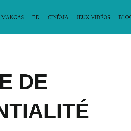
MANGAS
BD
CINÉMA
JEUX VIDÉOS
BLO
UE
MANGAS
BD
CINÉMA
JEUX VIDÉOS
BLO
E DE
NTIALITÉ