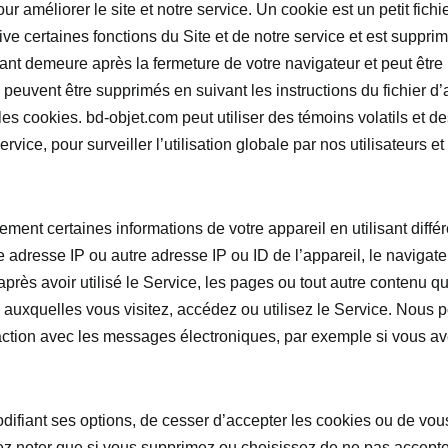
our améliorer le site et notre service. Un cookie est un petit fi
ive certaines fonctions du Site et de notre service et est suppr
nt demeure après la fermeture de votre navigateur et peut être ut
 peuvent être supprimés en suivant les instructions du fichier d
es cookies. bd-objet.com peut utiliser des témoins volatils et 
vice, pour surveiller l’utilisation globale par nos utilisateurs e
nt certaines informations de votre appareil en utilisant différ
 adresse IP ou autre adresse IP ou ID de l’appareil, le navigat
 après avoir utilisé le Service, les pages ou tout autre contenu 
es auxquelles vous visitez, accédez ou utilisez le Service. Nous
eraction avec les messages électroniques, par exemple si vous a
ifiant ses options, de cesser d’accepter les cookies ou de vo
ez noter que si vous supprimez ou choisissez de ne pas accepter