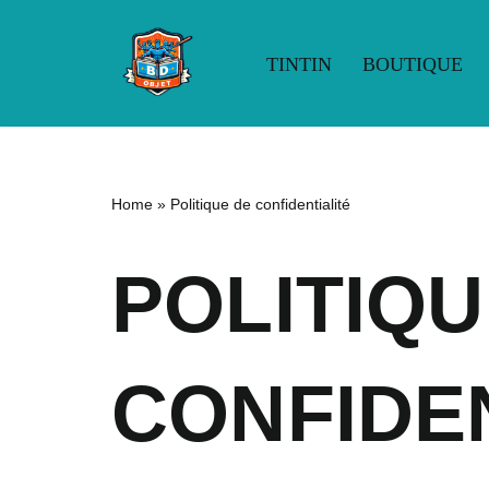
Aller
TINTIN
BOUTIQUE
au
contenu
TINTIN
BOUTIQ
Home
»
Politique de confidentialité
POLITIQU
CONFIDE