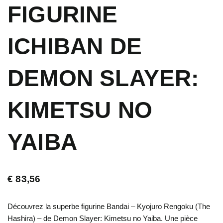
FIGURINE
ICHIBAN DE
DEMON SLAYER:
KIMETSU NO
YAIBA
€
83,56
Découvrez la superbe figurine Bandai – Kyojuro Rengoku (The
Hashira) – de Demon Slayer: Kimetsu no Yaiba. Une pièce