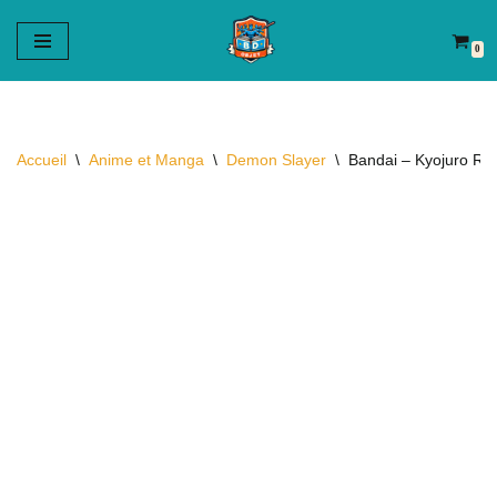
0
Aller
au
contenu
Accueil
\
Anime et Manga
\
Demon Slayer
\
Bandai – Kyojuro Re