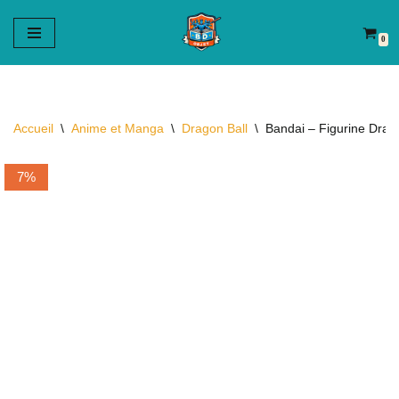
0
Aller
au
contenu
Accueil
\
Anime et Manga
\
Dragon Ball
\
Bandai – Figurine Drago
7%