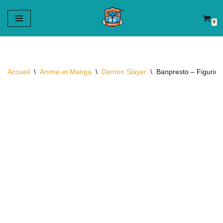
0
Aller
au
contenu
Accueil
\
Anime et Manga
\
Demon Slayer
\
Banpresto – Figurin