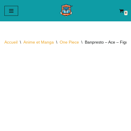
0
Aller
au
contenu
Accueil
\
Anime et Manga
\
One Piece
\
Banpresto – Ace – Figuri