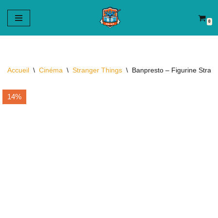
0
Aller
au
contenu
Accueil
\
Cinéma
\
Stranger Things
\
Banpresto – Figurine Strang
14%