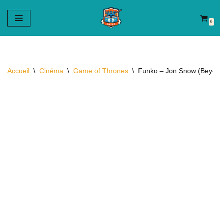
0
Aller
au
contenu
Accueil
\
Cinéma
\
Game of Thrones
\
Funko – Jon Snow (Beyon