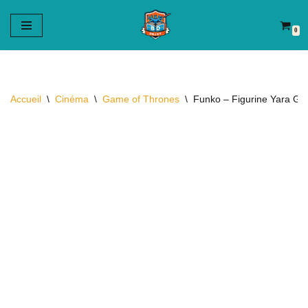
0
Aller
au
contenu
Accueil
\
Cinéma
\
Game of Thrones
\
Funko – Figurine Yara Gr