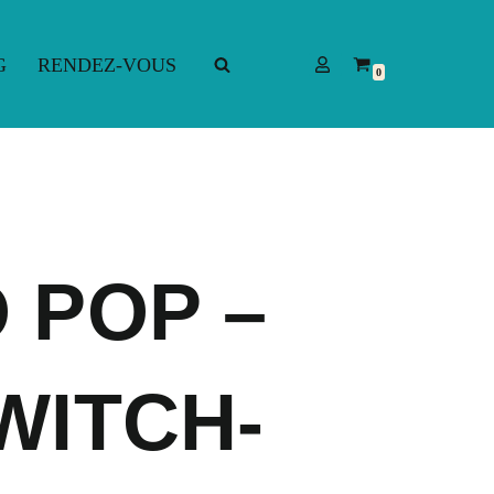
G
RENDEZ-VOUS
0
G
RENDEZ-VOUS
 POP –
WITCH-