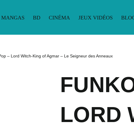
MANGAS
BD
CINÉMA
JEUX VIDÉOS
BLO
UE
MANGAS
BD
CINÉMA
JEUX VIDÉOS
BLO
op – Lord Witch-King of Agmar – Le Seigneur des Anneaux
FUNKO
LORD 