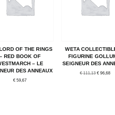
LORD OF THE RINGS
WETA COLLECTIBL
– RED BOOK OF
FIGURINE GOLLU
WESTMARCH – LE
SEIGNEUR DES ANN
GNEUR DES ANNEAUX
€
111,13
€
96,68
€
59,67