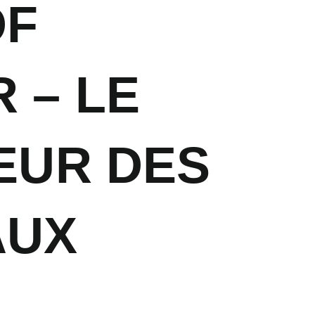
OF
 – LE
EUR DES
AUX