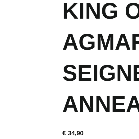
KING 
AGMAR
SEIGN
ANNE
€
34,90