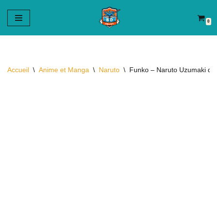
0
Aller
au
contenu
Accueil
\
Anime et Manga
\
Naruto
\
Funko – Naruto Uzumaki qui