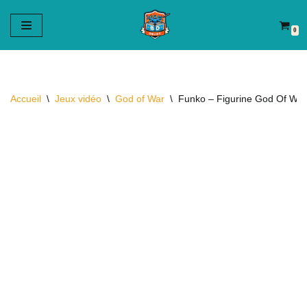
0
Aller
au
contenu
Accueil
\
Jeux vidéo
\
God of War
\
Funko – Figurine God Of War 