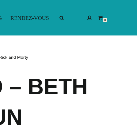
G
RENDEZ-VOUS
0
G
RENDEZ-VOUS
 Rick and Morty
 – BETH
UN