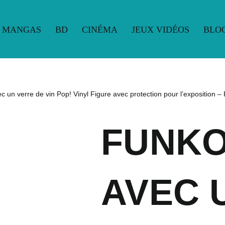
MANGAS
BD
CINÉMA
JEUX VIDÉOS
BLO
UE
MANGAS
BD
CINÉMA
JEUX VIDÉOS
BLO
 un verre de vin Pop! Vinyl Figure avec protection pour l’exposition –
FUNKO
AVEC 