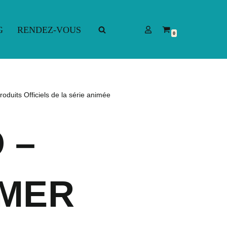
G
RENDEZ-VOUS
0
G
RENDEZ-VOUS
oduits Officiels de la série animée
 –
MER