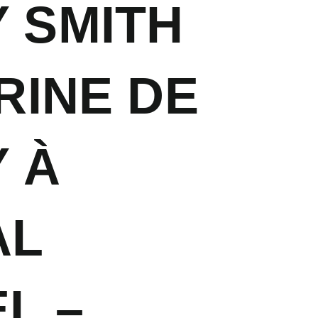
 SMITH
RINE DE
 À
AL
L –