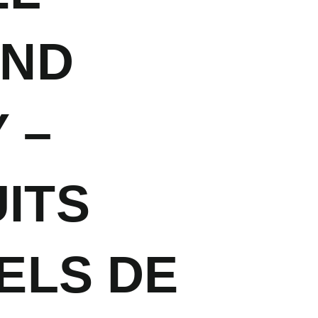
AND
 –
ITS
IELS DE