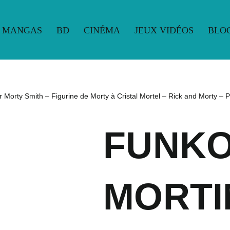
MANGAS
BD
CINÉMA
JEUX VIDÉOS
BLO
UE
MANGAS
BD
CINÉMA
JEUX VIDÉOS
BLO
Morty Smith – Figurine de Morty à Cristal Mortel – Rick and Morty – Pr
FUNKO
MORTI