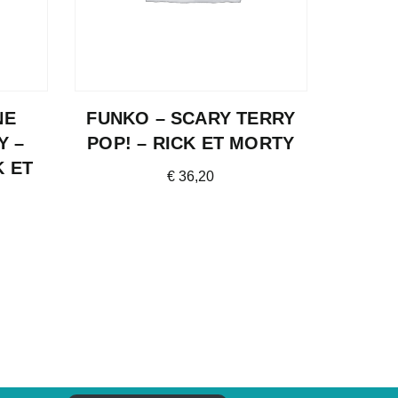
NE
FUNKO – SCARY TERRY
Y –
POP! – RICK ET MORTY
K ET
€
36,20