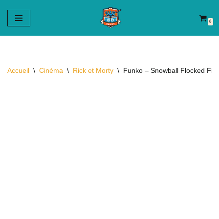
0
Aller
au
contenu
Accueil
\
Cinéma
\
Rick et Morty
\
Funko – Snowball Flocked Figu