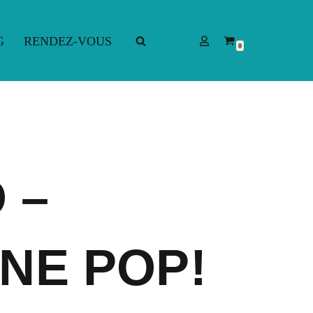
G
RENDEZ-VOUS
0
G
RENDEZ-VOUS
 –
INE POP!