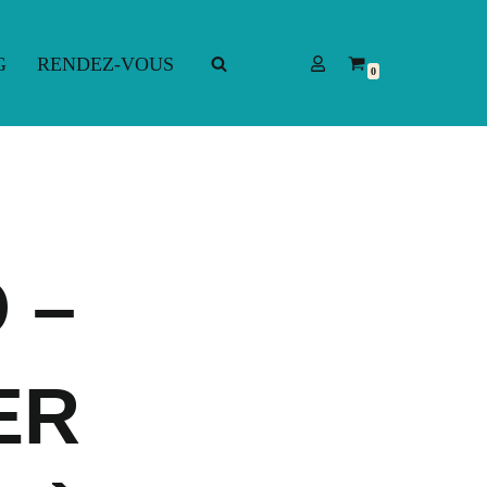
G
RENDEZ-VOUS
0
G
RENDEZ-VOUS
 –
ER