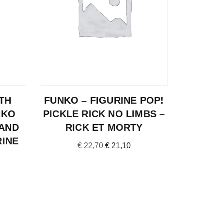
TH
FUNKO – FIGURINE POP!
NKO
PICKLE RICK NO LIMBS –
 AND
RICK ET MORTY
RINE
€
22,70
€
21,10