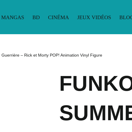
MANGAS
BD
CINÉMA
JEUX VIDÉOS
BLO
UE
MANGAS
BD
CINÉMA
JEUX VIDÉOS
BLO
uerrière – Rick et Morty POP! Animation Vinyl Figure
FUNKO
SUMM