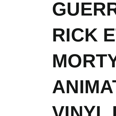
GUERR
RICK 
MORTY
ANIMA
VINYL