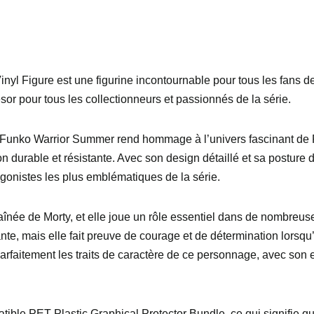
l Figure est une figurine incontournable pour tous les fans de 
sor pour tous les collectionneurs et passionnés de la série.
la Funko Warrior Summer rend hommage à l’univers fascinant de R
ion durable et résistante. Avec son design détaillé et sa posture 
gonistes les plus emblématiques de la série.
née de Morty, et elle joue un rôle essentiel dans de nombreuses
e, mais elle fait preuve de courage et de détermination lorsqu’e
faitement les traits de caractère de ce personnage, avec son e
tible PET Plastic Graphical Protector Bundle, ce qui signifie qu