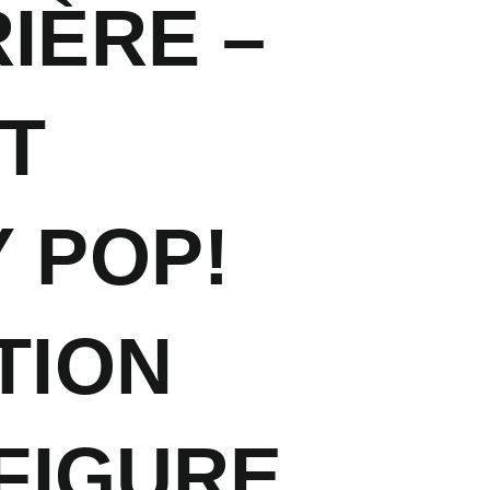
IÈRE –
ET
 POP!
TION
 FIGURE