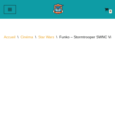
0
Aller
au
contenu
Accueil
\
Cinéma
\
Star Wars
\
Funko – Stormtrooper SWNC Vinyl F