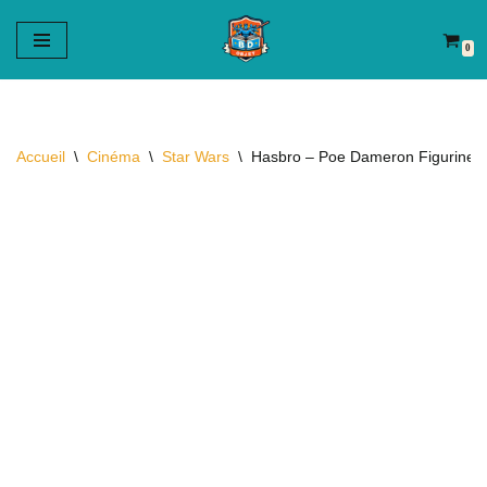
0
Aller
au
contenu
Accueil
\
Cinéma
\
Star Wars
\
Hasbro – Poe Dameron Figurine –