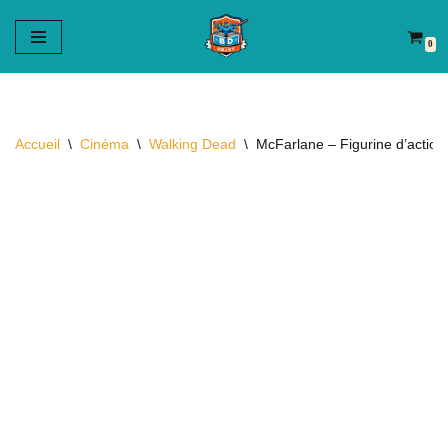
0
Aller
au
contenu
Accueil
\
Cinéma
\
Walking Dead
\
McFarlane – Figurine d’acti