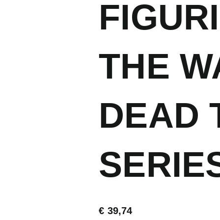
FIGURI
THE W
DEAD 
SERIES
€
39,74