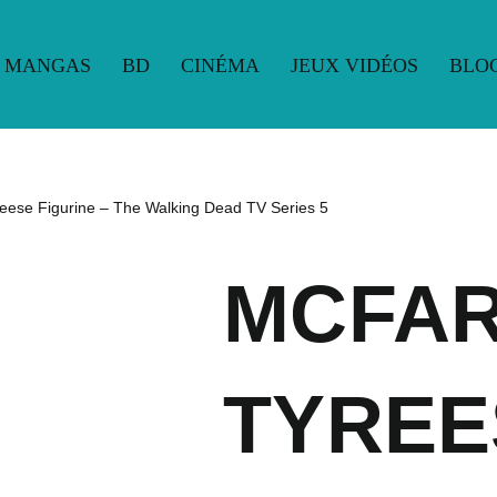
MANGAS
BD
CINÉMA
JEUX VIDÉOS
BLO
UE
MANGAS
BD
CINÉMA
JEUX VIDÉOS
BLO
eese Figurine – The Walking Dead TV Series 5
MCFAR
TYREE