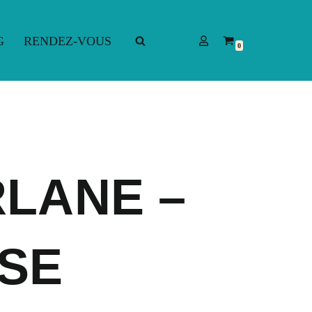
G
RENDEZ-VOUS
0
G
RENDEZ-VOUS
LANE –
SE