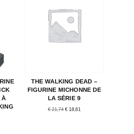
RINE
THE WALKING DEAD –
ICK
FIGURINE MICHONNE DE
 À
LA SÉRIE 9
KING
€
21,74
€
18,61