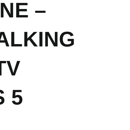
NE –
ALKING
TV
 5