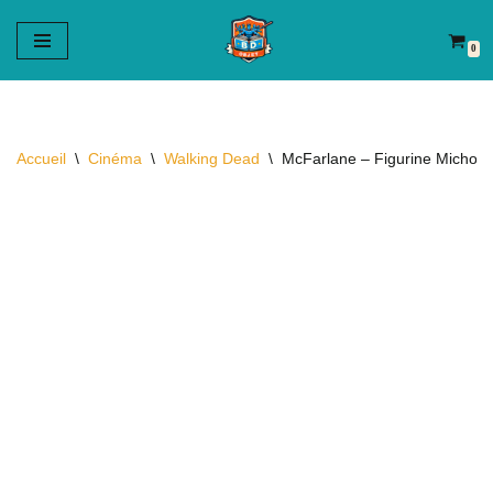
0
Aller
au
contenu
Accueil
\
Cinéma
\
Walking Dead
\
McFarlane – Figurine Michonn