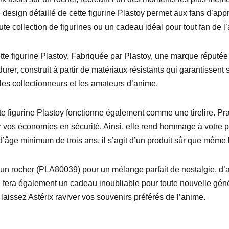
Le design détaillé de cette figurine Plastoy permet aux fans d’
ute collection de figurines ou un cadeau idéal pour tout fan de l
te figurine Plastoy. Fabriquée par Plastoy, une marque réputée p
er, construit à partir de matériaux résistants qui garantissent s
 les collectionneurs et les amateurs d’anime.
te figurine Plastoy fonctionne également comme une tirelire. Prat
der vos économies en sécurité. Ainsi, elle rend hommage à votre
n d’âge minimum de trois ans, il s’agit d’un produit sûr que même
 un rocher (PLA80039) pour un mélange parfait de nostalgie, d’ar
le fera également un cadeau inoubliable pour toute nouvelle géné
 laissez Astérix raviver vos souvenirs préférés de l’anime.