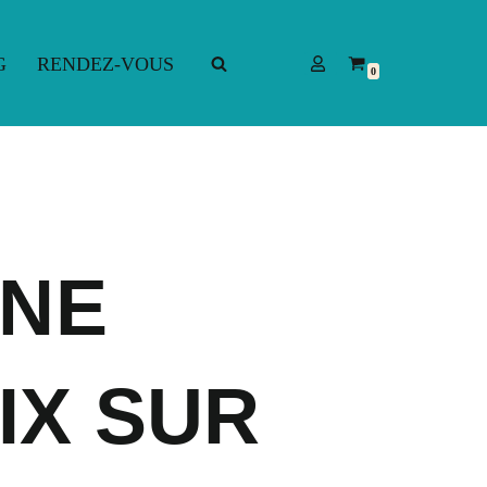
G
RENDEZ-VOUS
0
G
RENDEZ-VOUS
INE
IX SUR