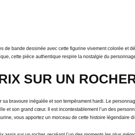
s de bande dessinée avec cette figurine vivement colorée et dét
ique, cette pièce authentique respire la nostalgie du personnage 
ÉRIX SUR UN ROCHE
ur sa bravoure inégalée et son tempérament hardi. Le personna
ille et son grand cœur. Il est incontestablement l’un des perso
urine, vous apportez un morceau de cette histoire légendaire di
ix assis sur un rocher, recréant l’un des moments les plus mém