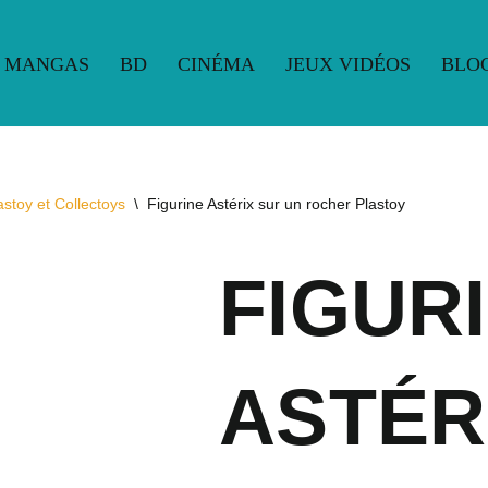
MANGAS
BD
CINÉMA
JEUX VIDÉOS
BLO
UE
MANGAS
BD
CINÉMA
JEUX VIDÉOS
BLO
astoy et Collectoys
\
Figurine Astérix sur un rocher Plastoy
FIGUR
ASTÉR