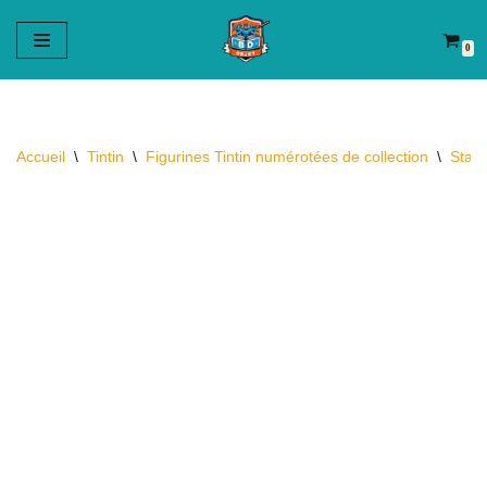
0
Aller
au
contenu
Accueil
\
Tintin
\
Figurines Tintin numérotées de collection
\
Statu