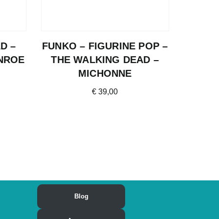
D –
FUNKO – FIGURINE POP –
ONROE
THE WALKING DEAD –
MICHONNE
€
39,00
Blog