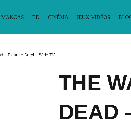
MANGAS
BD
CINÉMA
JEUX VIDÉOS
BLO
UE
MANGAS
BD
CINÉMA
JEUX VIDÉOS
BLO
d – Figurine Daryl – Série TV
THE W
DEAD 