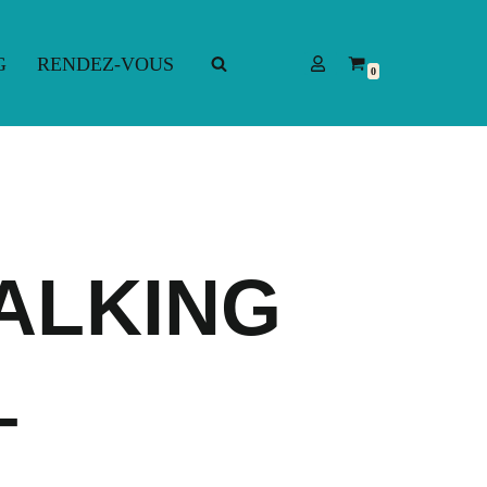
G
RENDEZ-VOUS
0
G
RENDEZ-VOUS
ALKING
–