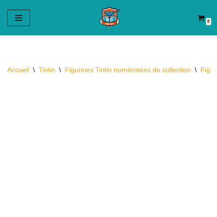
0
Aller
au
contenu
Accueil
\
Tintin
\
Figurines Tintin numérotées de collection
\
Figur