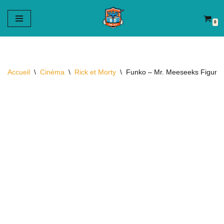
0
Aller
au
contenu
Accueil
\
Cinéma
\
Rick et Morty
\
Funko – Mr. Meeseeks Figurine