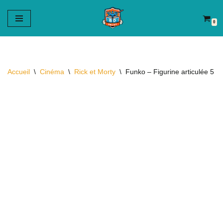
0
Aller
au
contenu
Accueil
\
Cinéma
\
Rick et Morty
\
Funko – Figurine articulée 5 A